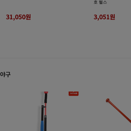
호 헬스
31,050
원
3,051
원
야구