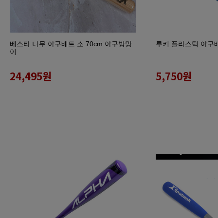
베스타 나무 야구배트 소 70cm 야구방망
루키 플라스틱 야구
이
24,495
원
5,750
원