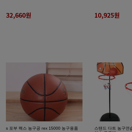
32,660
원
10,925
원
s 포부 렉스 농구공 rex 15000 농구용품
스탠드 다트 농구연