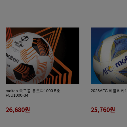
molten 축구공 유로파1000 5호
2023AFC 래플리카
F5U1000-34
26,680
원
25,760
원