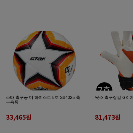
스타 축구공 더 하이스트 5호 SB4025 축
낫소 축구장갑 GK 
구용품
33,465
원
81,473
원