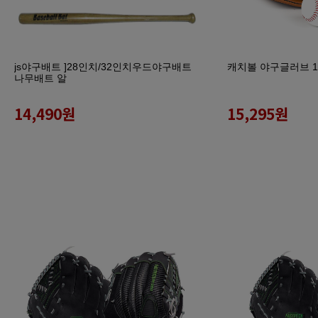
js야구배트 ]28인치/32인치우드야구배트
캐치볼 야구글러브 1
나무배트 알
14,490
원
15,295
원