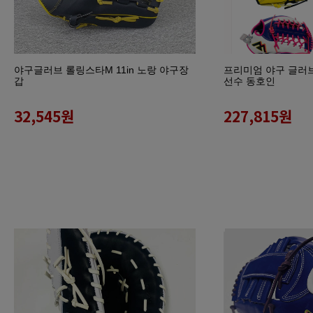
야구글러브 롤링스타M 11in 노랑 야구장
프리미엄 야구 글러브 
갑
선수 동호인
32,545
원
227,815
원