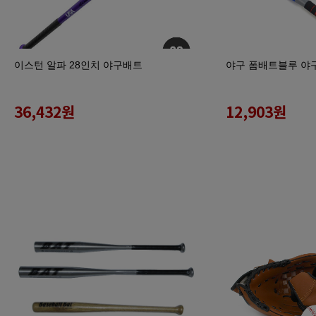
이스턴 알파 28인치 야구배트
야구 폼배트블루 야
36,432
원
12,903
원