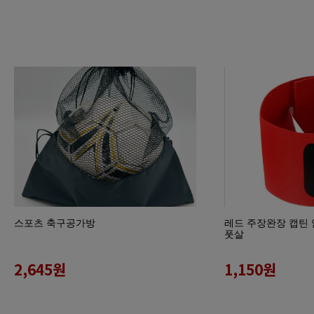
스포츠 축구공가방
레드 주장완장 캡틴 
풋살
2,645
원
1,150
원