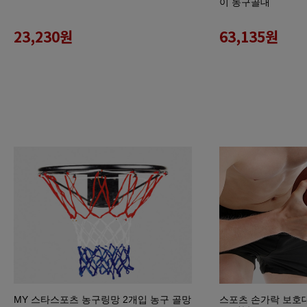
이 농구골대
23,230
원
63,135
원
MY 스타스포츠 농구링망 2개입 농구 골망
스포츠 손가락 보호대