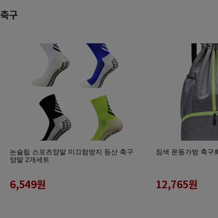
축구
논슬립 스포츠양말 미끄럼방지 등산 축구
짐색 운동가방 축구
양말 2개세트
6,549
원
12,765
원