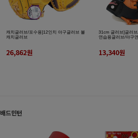
캐치글러브/포수용]12인치 야구글러브 볼
31cm 글러브]글러
캐치글러브
연습용글러브/야구
26,862
원
13,340
원
배드민턴