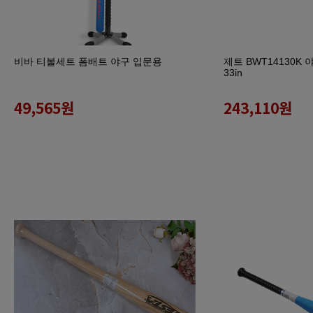
비바 티볼세트 폼배트 야구 입문용
제트 BWT14130
33in
49,565
원
243,110
원