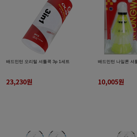
배드민턴 오리털 셔틀콕 3p 1세트
배드민턴 나일론 셔틀
23,230
원
10,005
원