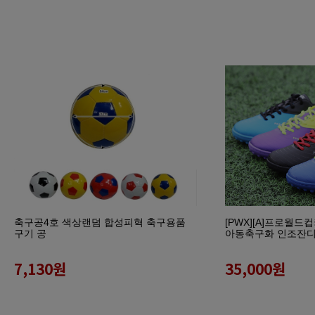
축구공4호 색상랜덤 합성피혁 축구용품
[PWX][A]프로월
구기 공
아동축구화 인조잔
7,130
원
35,000
원