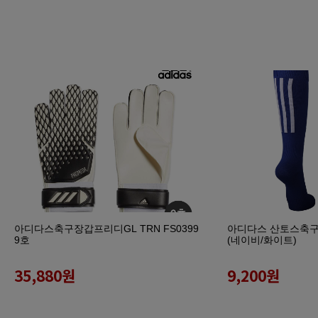
아디다스축구장갑프리디GL TRN FS0399
아디다스 산토스축구양말
9호
(네이비/화이트)
35,880
원
9,200
원