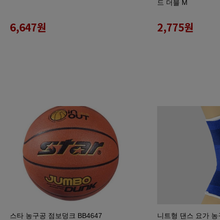
드 더블 M
6,647
원
2,775
원
스타 농구공 점보덩크 BB4647
니트형 댄스 요가 농