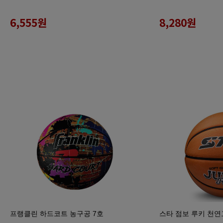
6,555
원
8,280
원
프랭클린 하드코트 농구공 7호
스타 점보 루키 천연