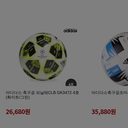
아디다스 축구공 피날레CLB GK3472 4호
아디다스축구공츠마시T
(화이트/그린)
26,680
원
35,880
원