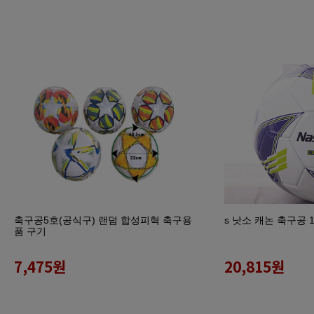
축구공5호(공식구) 랜덤 합성피혁 축구용
s 낫소 캐논 축구공 
품 구기
7,475
원
20,815
원