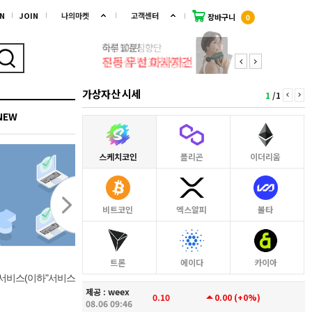
N
JOIN
나의마켓
고객센터
장바구니
0
가상자산 시세
1
/
1
keyboard_arrow_left
keyboard_arrow_right
NEW
이달의 추천
스케치코인
폴리곤
이더리움
비트코인
엑스알피
볼타
트론
에이다
카이아
 서비스(이하
"서비스"라 한다)를 이용함에 있
제공 :
weex
arrow_drop_up
0.10
0.00
(
+0%
)
08.06 09:46